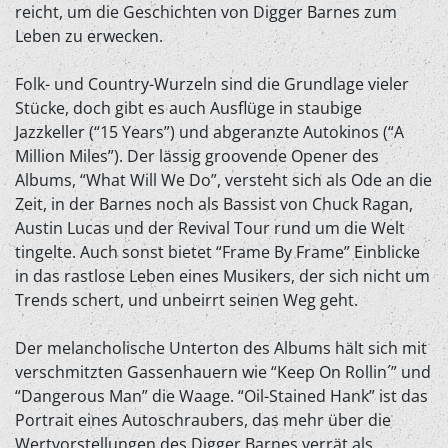
reicht, um die Geschichten von Digger Barnes zum
Leben zu erwecken.
Folk- und Country-Wurzeln sind die Grundlage vieler
Stücke, doch gibt es auch Ausflüge in staubige
Jazzkeller (“15 Years”) und abgeranzte Autokinos (“A
Million Miles”). Der lässig groovende Opener des
Albums, “What Will We Do”, versteht sich als Ode an die
Zeit, in der Barnes noch als Bassist von Chuck Ragan,
Austin Lucas und der Revival Tour rund um die Welt
tingelte. Auch sonst bietet “Frame By Frame” Einblicke
in das rastlose Leben eines Musikers, der sich nicht um
Trends schert, und unbeirrt seinen Weg geht.
Der melancholische Unterton des Albums hält sich mit
verschmitzten Gassenhauern wie “Keep On Rollin´” und
“Dangerous Man” die Waage. “Oil-Stained Hank” ist das
Portrait eines Autoschraubers, das mehr über die
Wertvorstellungen des Digger Barnes verrät als