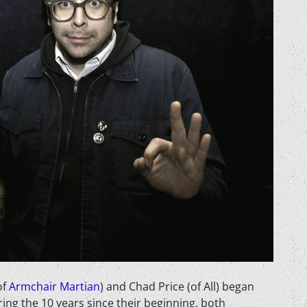
of
Armchair Martian
) and Chad Price (of All) began
ing the 10 years since their beginning, both