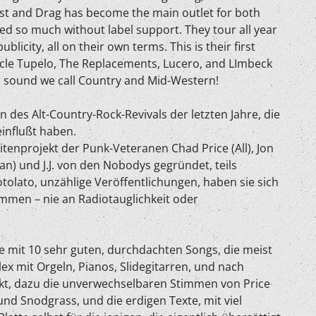
ist and Drag has become the main outlet for both
d so much without label support. They tour all year
blicity, all on their own terms. This is their first
Uncle Tupelo, The Replacements, Lucero, and LImbeck
g a sound we call Country and Mid-Western!
 des Alt-Country-Rock-Revivals der letzten Jahre, die
influßt haben.
eitenprojekt der Punk-Veteranen Chad Price (All), Jon
n) und J.J. von den Nobodys gegründet, teils
olato, unzählige Veröffentlichungen, haben sie sich
mmen – nie an Radiotauglichkeit oder
 mit 10 sehr guten, durchdachten Songs, die meist
x mit Orgeln, Pianos, Slidegitarren, und nach
t, dazu die unverwechselbaren Stimmen von Price
und Snodgrass, und die erdigen Texte, mit viel