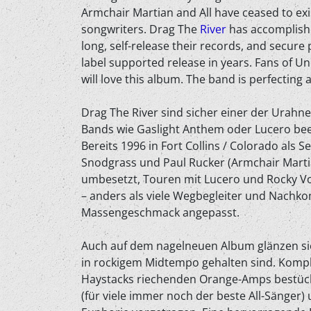
Armchair Martian and All have ceased to ex
songwriters. Drag The
River
has accomplishe
long, self-release their records, and secure pu
label supported release in years. Fans of 
will love this album. The band is perfectin
Drag The River sind sicher einer der Urahnen
Bands wie Gaslight Anthem oder Lucero bee
Bereits 1996 in Fort Collins / Colorado als S
Snodgrass und Paul Rucker (Armchair Martia
umbesetzt, Touren mit Lucero und Rocky Vot
– anders als viele Wegbegleiter und Nachko
Massengeschmack angepasst.
Auch auf dem nagelneuen Album glänzen sie
in rockigem Midtempo gehalten sind. Komple
Haystacks riechenden Orange-Amps bestück
(für viele immer noch der beste All-Sänger) 