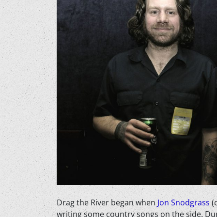
Drag the River began when
Jon Snodgrass
(
writing some country songs on the side. Dur